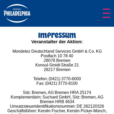
Burge
menu
Restaurants & Lieferdienste
Beleg hochladen
Häufige fragen
Impressum
Veranstalter der Aktion:
Mondelez Deutschland Services GmbH & Co. KG
Postfach 10 78 40
28078 Bremen
Konsul-Smidt-Straße 21
28217 Bremen
Telefon: (0421) 3770-6000
Fax: (0421) 3770-8100
Sitz: Bremen, AG Bremen HRA 25174
Komplementärin: Suchard GmbH, Sitz: Bremen, AG
Bremen HRB 4634
Umsatzsteueridentifikationsnummer: DE 262120326
Geschäftsführer: Kerstin Fischer, Kerstin Picker-Münch,